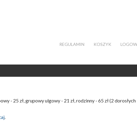
REGULAMIN
KOSZYK
LOGOW
powy - 25 zł, grupowy ulgowy - 21 zł, rodzinny - 65 zł (2 dorosłych 
taj
.