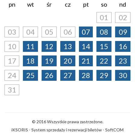
pn
wt
śr
cz
pt
so
nd
01
02
03
04
05
06
07
08
09
10
11
12
13
14
15
16
17
18
19
20
21
22
23
24
25
26
27
28
29
30
31
© 2016 Wszystkie prawa zastrzeżone.
iKSORIS - System sprzedaży i rezerwacji biletów
-
SoftCOM